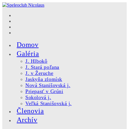
Skip
to
content
Domov
Galéria
J. Hlbokô
J. Stará poľana
J. v Žeruche
Jaskyňa zlomísk
Nová Stanišovská j.
Priepasť v Grúni
Sokolová j.
Veľká Stanišovská j.
Členovia
Archív
Toggle