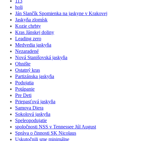
113
holi
Ján Slančík Spomienka na jaskyne v Krakovej
Jaskyňa zlomísk
Kozie chrbty
Kras Jánskej doliny
Leading zero
Medvedia jaskyňa
Nezaradené
Nová Stanišovská jaskyňa
Ohnište
Ostatný kras
Partizánska jaskyňa
Podujatia
Potápanie
Pre Deti
Priepasťová jaskyňa
Samova Diera
Sokolová jaskyňa
Speleopodujatie
spoločnosti NSS v Tennessee Júl August
Správa o činnosti SK Nicolaus
Uskutočnili sme minimálne