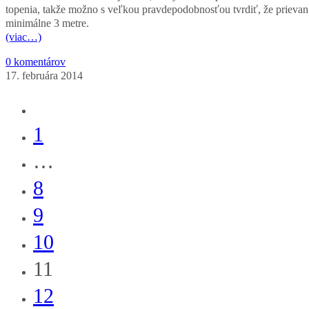
topenia, takže možno s veľkou pravdepodobnosťou tvrdiť, že prievan k
minimálne 3 metre.
(viac…)
0 komentárov
17. februára 2014
Go
to
1
the
…
previous
8
page
9
10
11
12