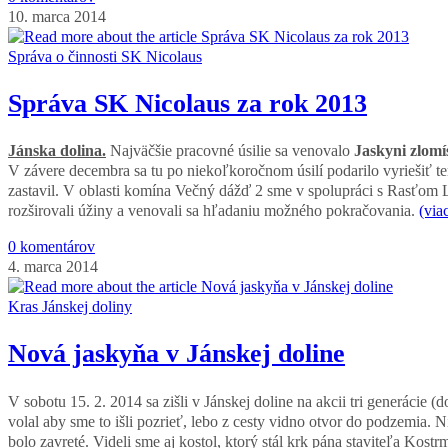
10. marca 2014
Správa o činnosti SK Nicolaus
Správa SK Nicolaus za rok 2013
Jánska dolina.
Najväčšie pracovné úsilie sa venovalo
Jaskyni zlomí
V závere decembra sa tu po niekoľkoročnom úsilí podarilo vyriešiť t
zastavil. V oblasti komína Večný dážď 2 sme v spolupráci s Rasťom L
rozširovali úžiny a venovali sa hľadaniu možného pokračovania.
(vi
0 komentárov
4. marca 2014
Kras Jánskej doliny
Nová jaskyňa v Jánskej doline
V sobotu 15. 2. 2014 sa zišli v Jánskej doline na akcii tri generácie 
volal aby sme to išli pozrieť, lebo z cesty vidno otvor do podzemia.
bolo zavreté. Videli sme aj kostol, ktorý stál krk pána staviteľa Kos