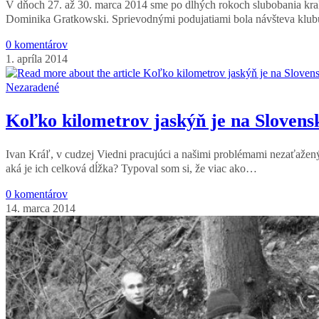
V dňoch 27. až 30. marca 2014 sme po dlhých rokoch slubobania krak
Dominika Gratkowski. Sprievodnými podujatiami bola návšteva klu
0 komentárov
1. apríla 2014
Nezaradené
Koľko kilometrov jaskýň je na Slovens
Ivan Kráľ, v cudzej Viedni pracujúci a našimi problémami nezaťažen
aká je ich celková dĺžka? Typoval som si, že viac ako…
0 komentárov
14. marca 2014