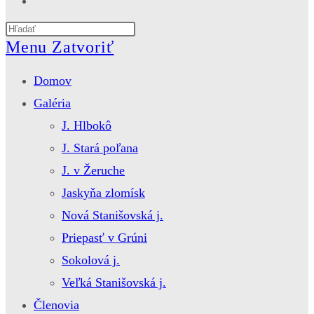
website
Press
search
Escape
Menu
Zatvoriť
to
close
Domov
the
search
Galéria
panel.
J. Hlbokô
J. Stará poľana
J. v Žeruche
Jaskyňa zlomísk
Nová Stanišovská j.
Priepasť v Grúni
Sokolová j.
Veľká Stanišovská j.
Členovia