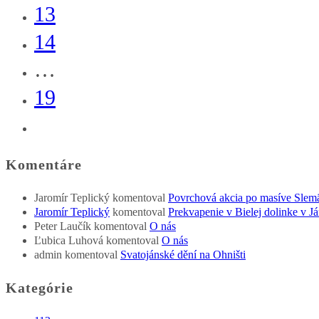
13
14
…
19
Go
to
Komentáre
the
Jaromír Teplický
komentoval
Povrchová akcia po masíve Slem
next
Jaromír Teplický
komentoval
Prekvapenie v Bielej dolinke v Já
Peter Laučík
komentoval
O nás
page
Ľubica Luhová
komentoval
O nás
admin
komentoval
Svatojánské dění na Ohništi
Kategórie