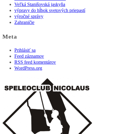
Veľká Stanišovská jaskyňa
výpravy do hĺbok svetových priepastí
výročné správy
Zahraničie
Meta
Prihlásiť sa
Feed záznamov
RSS feed komentárov
WordPress.org