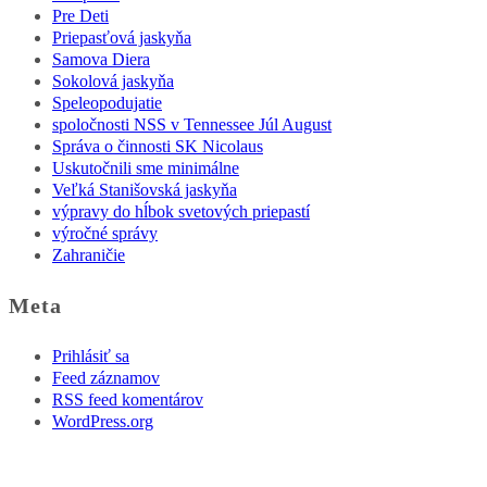
Pre Deti
Priepasťová jaskyňa
Samova Diera
Sokolová jaskyňa
Speleopodujatie
spoločnosti NSS v Tennessee Júl August
Správa o činnosti SK Nicolaus
Uskutočnili sme minimálne
Veľká Stanišovská jaskyňa
výpravy do hĺbok svetových priepastí
výročné správy
Zahraničie
Meta
Prihlásiť sa
Feed záznamov
RSS feed komentárov
WordPress.org