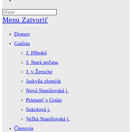
website
Press
search
Escape
Menu
Zatvoriť
to
close
Domov
the
search
Galéria
panel.
J. Hlbokô
J. Stará poľana
J. v Žeruche
Jaskyňa zlomísk
Nová Stanišovská j.
Priepasť v Grúni
Sokolová j.
Veľká Stanišovská j.
Členovia