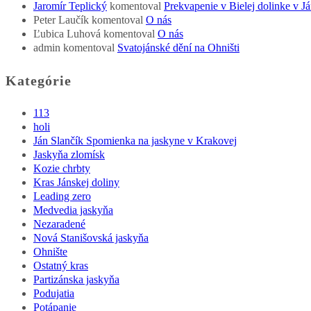
Jaromír Teplický
komentoval
Prekvapenie v Bielej dolinke v Já
Peter Laučík
komentoval
O nás
Ľubica Luhová
komentoval
O nás
admin
komentoval
Svatojánské dění na Ohništi
Kategórie
113
holi
Ján Slančík Spomienka na jaskyne v Krakovej
Jaskyňa zlomísk
Kozie chrbty
Kras Jánskej doliny
Leading zero
Medvedia jaskyňa
Nezaradené
Nová Stanišovská jaskyňa
Ohnište
Ostatný kras
Partizánska jaskyňa
Podujatia
Potápanie