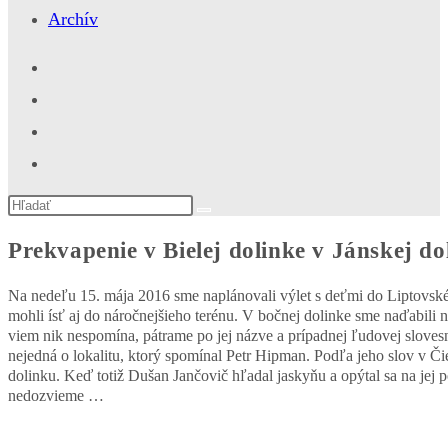
Archív
Search
this
website
Prekvapenie v Bielej dolinke v Jánskej do
Na nedeľu 15. mája 2016 sme naplánovali výlet s deťmi do Liptovského
mohli ísť aj do náročnejšieho terénu. V bočnej dolinke sme naďabili 
viem nik nespomína, pátrame po jej názve a prípadnej ľudovej sloves
nejedná o lokalitu, ktorý spomínal Petr Hipman. Podľa jeho slov v Či
dolinku. Keď totiž Dušan Jančovič hľadal jaskyňu a opýtal sa na jej po
nedozvieme …