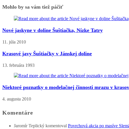
Mohlo by sa vám tiež páčiť
Nové jaskyne v doline Šuštiačka, Nízke Tatry
11. júla 2010
Krasové javy Šuštiačky v Jánskej doline
13. februára 1993
Niektoré poznatky o modelačnej činnosti mrazu v kras
4. augusta 2010
Komentáre
Jaromír Teplický
komentoval
Povrchová akcia po masíve Slem