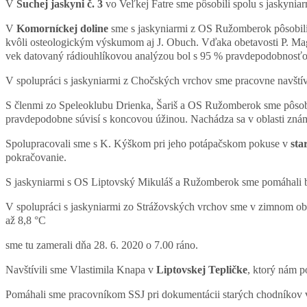
V
Suchej jaskyni č. 3
vo Veľkej Fatre sme pôsobili spolu s jaskyniarm
V
Komorníckej doline
sme s jaskyniarmi z OS Ružomberok pôsobili
kvôli osteologickým výskumom aj J. Obuch. Vďaka obetavosti P. Mag
vek datovaný rádiouhlíkovou analýzou bol s 95 % pravdepodobnosťo
V spolupráci s jaskyniarmi z Chočských vrchov sme pracovne navštív
S členmi zo Speleoklubu Drienka, Šariš a OS Ružomberok sme pôsobil
pravdepodobne súvisí s koncovou úžinou. Nachádza sa v oblasti známe
Spolupracovali sme s K. Kýškom pri jeho potápačskom pokuse v
sta
pokračovanie.
S jaskyniarmi s OS Liptovský Mikuláš a Ružomberok sme pomáhali br
V spolupráci s jaskyniarmi zo Strážovských vrchov sme v zimnom obdo
až 8,8 °C
sme tu zamerali dňa 28. 6. 2020 o 7.00 ráno.
Navštívili sme Vlastimila Knapa v
Liptovskej Tepličke
, ktorý nám p
Pomáhali sme pracovníkom SSJ pri dokumentácii starých chodníkov