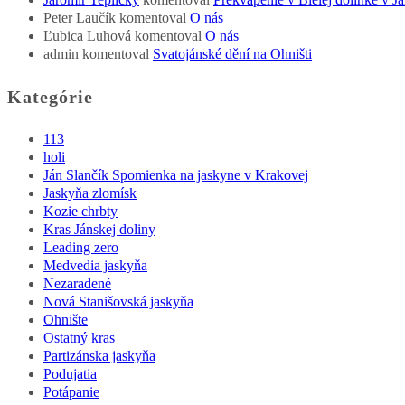
Peter Laučík
komentoval
O nás
Ľubica Luhová
komentoval
O nás
admin
komentoval
Svatojánské dění na Ohništi
Kategórie
113
holi
Ján Slančík Spomienka na jaskyne v Krakovej
Jaskyňa zlomísk
Kozie chrbty
Kras Jánskej doliny
Leading zero
Medvedia jaskyňa
Nezaradené
Nová Stanišovská jaskyňa
Ohnište
Ostatný kras
Partizánska jaskyňa
Podujatia
Potápanie