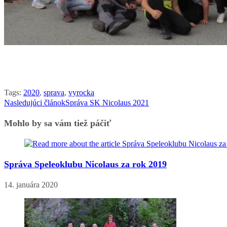
Tags
:
2020
,
sprava
,
vyrocka
Nasledujúci článok
Správa SK Nicolaus 2021
Read
more
Mohlo by sa vám tiež páčiť
articles
Správa Speleoklubu Nicolaus za rok 2019
14. januára 2020