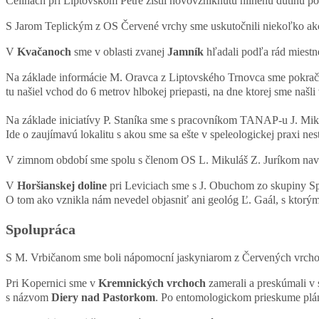
Celinách pri Liptovskom Petre zistil novovzniknutú hlinenú dutinu po
S Jarom Teplickým z OS Červené vrchy sme uskutočnili niekoľko ak
V
Kvačanoch
sme v oblasti zvanej
Jamník
hľadali podľa rád miestne
Na základe informácie M. Oravca z Liptovského Trnovca sme pokrač
tu našiel vchod do 6 metrov hlbokej priepasti, na dne ktorej sme našl
Na základe iniciatívy P. Staníka sme s pracovníkom TANAP-u J. Mik
Ide o zaujímavú lokalitu s akou sme sa ešte v speleologickej praxi nest
V zimnom období sme spolu s členom OS L. Mikuláš Z. Juríkom navš
V
Horšianskej doline
pri Leviciach sme s J. Obuchom zo skupiny Sp
O tom ako vznikla nám nevedel objasniť ani geológ Ľ. Gaál, s ktorým 
Spolupráca
S M. Vrbičanom sme boli nápomocní jaskyniarom z Červených vrcho
Pri Kopernici sme v
Kremnických vrchoch
zamerali a preskúmali v
s názvom
Diery nad Pastorkom
. Po entomologickom prieskume plá