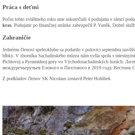
Práca s deťmi
Počas tohto zvláštneho roku sme uskutočnili 4 podujatia v rámci poduj
kras
. Podujatie po finančnej stránke zabezpečil P. Vaněk, Dobré služb
Zahraničie
Jednému členovi speleoklubu sa podarilo v polovici septembra navští
hĺbky. V zborníku Sachalinského múzea nám vyšla spolu s miestnymi
Pichtovoj a Pyramidnoj gory vo Východosachalinských horách: Ли
междуречьеручьев Елового и Пихтового в 2019 году
. Вестник 
Z podkladov členov SK Nicolaus zostavil Peter Holúbek