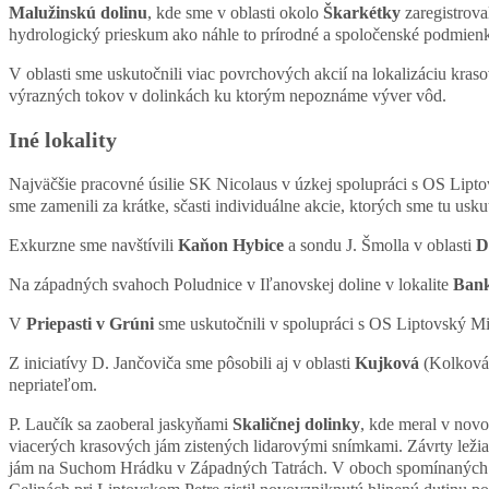
Malužinskú dolinu
, kde sme v oblasti okolo
Škarkétky
zaregistrova
hydrologický prieskum ako náhle to prírodné a spoločenské podmienk
V oblasti sme uskutočnili viac povrchových akcií na lokalizáciu kras
výrazných tokov v dolinkách ku ktorým nepoznáme výver vôd.
Iné lokality
Najväčšie pracovné úsilie SK Nicolaus v úzkej spolupráci s OS Lip
sme zamenili za krátke, sčasti individuálne akcie, ktorých sme tu u
Exkurzne sme navštívili
Kaňon Hybice
a sondu J. Šmolla v oblasti
D
Na západných svahoch Poludnice v Iľanovskej doline v lokalite
Ban
V
Priepasti v Grúni
sme uskutočnili v spolupráci s OS Liptovský Mi
Z iniciatívy D. Jančoviča sme pôsobili aj v oblasti
Kujková
(Kolková
nepriateľom.
P. Laučík sa zaoberal jaskyňami
Skaličnej dolinky
, kde meral v nov
viacerých krasových jám zistených lidarovými snímkami. Závrty leži
jám na Suchom Hrádku v Západných Tatrách. V oboch spomínaných loka