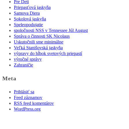
Pre Deti
Priepasťová jaskyňa
Samova Diera
Sokolová jaskyňa
Speleopodujatie
spoločnosti NSS v Tennessee Júl August
Správa o činnosti SK Nicolaus
Uskutočnili sme minimálne
Veľká Stanišovská jaskyňa
výpravy do hĺbok svetových priepastí
výročné správy
Zahraničie
Meta
Prihlásiť sa
Feed záznamov
RSS feed komentárov
WordPress.org