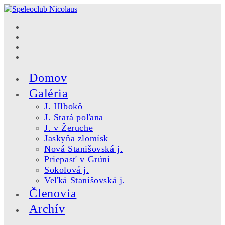
Skip
to
content
Domov
Galéria
J. Hlbokô
J. Stará poľana
J. v Žeruche
Jaskyňa zlomísk
Nová Stanišovská j.
Priepasť v Grúni
Sokolová j.
Veľká Stanišovská j.
Členovia
Archív
Toggle