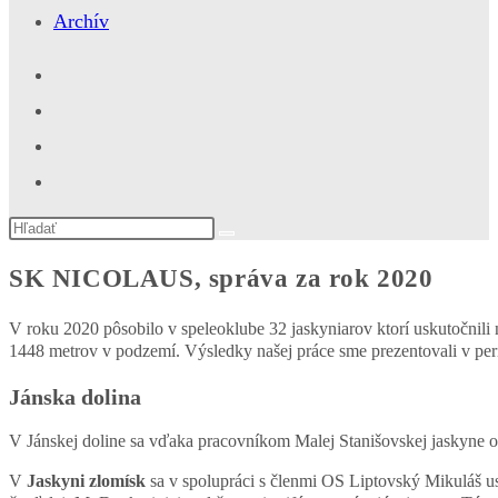
Archív
Search
this
website
SK NICOLAUS, správa za rok 2020
V roku 2020 pôsobilo v speleoklube 32 jaskyniarov ktorí uskutočnili
1448 metrov v podzemí. Výsledky našej práce sme prezentovali v peri
Jánska dolina
V Jánskej doline sa vďaka pracovníkom Malej Stanišovskej jaskyne 
V
Jaskyni zlomísk
sa v spolupráci s členmi OS Liptovský Mikuláš usk