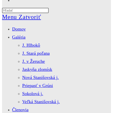
website
Press
search
Escape
Menu
Zatvoriť
to
close
Domov
the
search
Galéria
panel.
J. Hlbokô
J. Stará poľana
J. v Žeruche
Jaskyňa zlomísk
Nová Stanišovská j.
Priepasť v Grúni
Sokolová j.
Veľká Stanišovská j.
Členovia