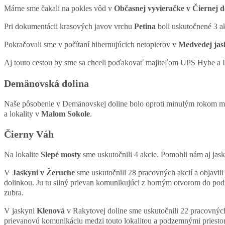
Márne sme čakali na pokles vôd v
Občasnej vyvieračke v Čiernej d
Pri dokumentácii krasových javov vrchu
Petina
boli uskutočnené 3 ak
Pokračovali sme v počítaní hibernujúcich netopierov v
Medvedej jas
Aj touto cestou by sme sa chceli poďakovať majiteľom UPS Hybe a Li
Demänovská dolina
Naše pôsobenie v Demänovskej doline bolo oproti minulým rokom mi
a lokality v
Malom Sokole
.
Čierny Váh
Na lokalite
Slepé mosty
sme uskutočnili 4 akcie. Pomohli nám aj jask
V
Jaskyni v Žeruche
sme uskutočnili 28 pracovných akcií a objavi
dolinkou. Ju tu silný prievan komunikujúci z horným otvorom do podz
zubra.
V jaskyni
Klenová
v Rakytovej doline sme uskutočnili 22 pracovných
prievanovú komunikáciu medzi touto lokalitou a podzemnými priestormi