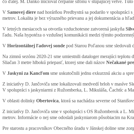
čo ďalej. M. Danko inicioval čerpanie sifónu v stúpajúcej vetve. Túto 
V
Samovej diere
nad horárňou Predbystrá sa podarilo v spolupráci
metrov. Lokalita je bez výrazného prievanu a jej dokumentácia a hľ
V letných mesiacoch sa otvorila vzduchotesne zatvorená jaskyňa
Silv
ľadu. Naša hypotéza o vzdušnej komunikácii medzi týmito podzemnými
V
Horizontálnej ľadovej sonde
pod Starou Poľanou sme sledovali 
Na zimnú sezónu 2020-21 sme umiestnili dataloger merajúci teplotu 
Sliačan 3 metre hlbokú priepasť, ktorej sme dali názov
Nečakané pre
V
Jaskyni za Kancľom
sme uskutočnili jednu exkurznú akciu a sprevá
Z iniciatívy D. Jančoviča sme lokalizovali medvedí brloh v masíve Sl
V spolupráci s jaskyniarmi z Ružomberka, L. Mikuláša, Čachtíc a Malej
V oblasti dolinky
Obertovica
, ktorá sa nachádza severne od Stanišo
Z iniciatívy D. Jančoviča sme v spolupráci s OS Ružomberok a L. Mik
metrov. Informácie o nej sme odoslali jaskyniarom pôsobiacim na Kra
Pre starostu a pracovníkov Obecného úradu v Jánskej doline sme zor