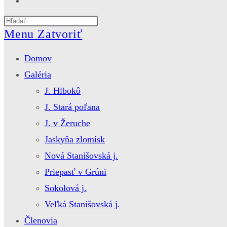
website
Press
search
Escape
Menu
Zatvoriť
to
close
Domov
the
search
Galéria
panel.
J. Hlbokô
J. Stará poľana
J. v Žeruche
Jaskyňa zlomísk
Nová Stanišovská j.
Priepasť v Grúni
Sokolová j.
Veľká Stanišovská j.
Členovia