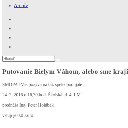
Archív
Search
this
website
Putovanie Bielym Váhom, alebo sme kra
SMOPAJ Vas pozýva na 64. speleopodujate
24 .2 .2016 o 16,30 hod. Školská ul. 4. LM
prednáša Ing. Peter Holúbek
vstup je 0,0 Euro