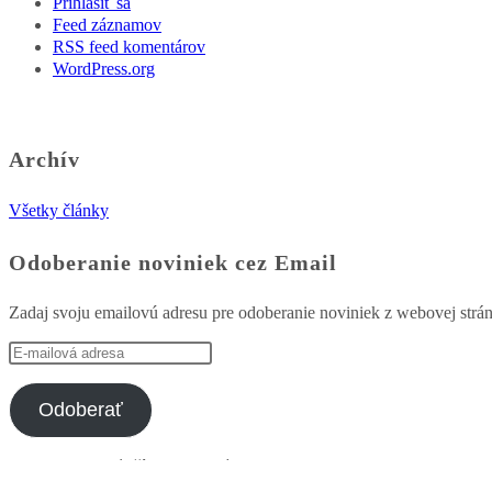
Prihlásiť sa
Feed záznamov
RSS feed komentárov
WordPress.org
Archív
Všetky články
Odoberanie noviniek cez Email
Zadaj svoju emailovú adresu pre odoberanie noviniek z webovej strá
E-
mailová
adresa
Odoberať
Pridajte sa k 7 ďalším odberateľom
Copyright - WordPress Theme by OceanWP