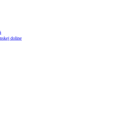
ä
nskej doline