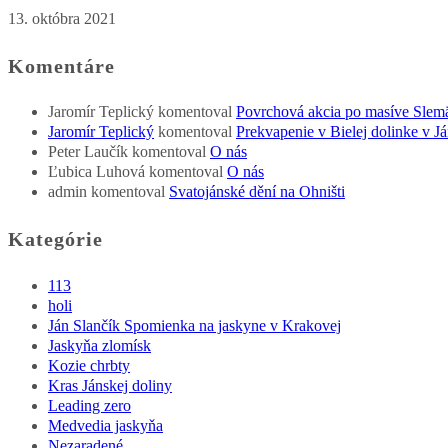
13. októbra 2021
Komentáre
Jaromír Teplický
komentoval
Povrchová akcia po masíve Slem
Jaromír Teplický
komentoval
Prekvapenie v Bielej dolinke v Já
Peter Laučík
komentoval
O nás
Ľubica Luhová
komentoval
O nás
admin
komentoval
Svatojánské dění na Ohništi
Kategórie
113
holi
Ján Slančík Spomienka na jaskyne v Krakovej
Jaskyňa zlomísk
Kozie chrbty
Kras Jánskej doliny
Leading zero
Medvedia jaskyňa
Nezaradené