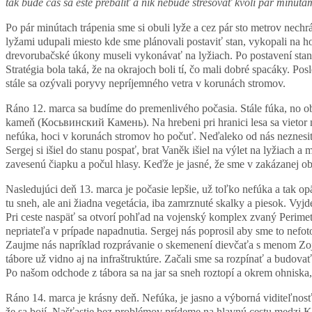
tak bude čas sa ešte prebaliť a nik nebude stresovať kvôli pár minúta
Po pár minútach trápenia sme si obuli lyže a cez pár sto metrov nechr
lyžami udupali miesto kde sme plánovali postaviť stan, vykopali na h
drevorubačské úkony museli vykonávať na lyžiach. Po postavení stanu
Stratégia bola taká, že na okrajoch boli tí, čo mali dobré spacáky. Pos
stále sa ozývali poryvy nepríjemného vetra v korunách stromov.
Ráno 12. marca sa budíme do premenlivého počasia. Stále fúka, no 
kameň (Косьвинский Камень). Na hrebeni pri hranici lesa sa vietor ne
nefúka, hoci v korunách stromov ho počuť. Neďaleko od nás neznesiteľ
Sergej si išiel do stanu pospať, brat Vaněk išiel na výlet na lyžiach 
zavesenú čiapku a počul hlasy. Keďže je jasné, že sme v zakázanej obla
Nasledujúci deň 13. marca je počasie lepšie, už toľko nefúka a tak o
tu sneh, ale ani žiadna vegetácia, iba zamrznuté skalky a piesok. Vy
Pri ceste naspäť sa otvorí pohľad na vojenský komplex zvaný Peri
nepriateľa v prípade napadnutia. Sergej nás poprosil aby sme to nefot
Zaujme nás napríklad rozprávanie o skemenení dievčaťa s menom Zoja 
tábore už vidno aj na infraštruktúre. Začali sme sa rozpínať a budov
Po našom odchode z tábora sa na jar sa sneh roztopí a okrem ohniska,
Ráno 14. marca je krásny deň. Nefúka, je jasno a výborná viditeľnosť
že sa bojí. Našťastie bez problémov prídeme na hlavnú cestu medzi 