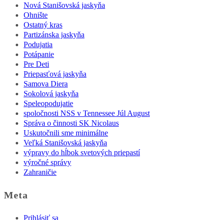
Nová Stanišovská jaskyňa
Ohnište
Ostatný kras
Partizánska jaskyňa
Podujatia
Potápanie
Pre Deti
Priepasťová jaskyňa
Samova Diera
Sokolová jaskyňa
Speleopodujatie
spoločnosti NSS v Tennessee Júl August
Správa o činnosti SK Nicolaus
Uskutočnili sme minimálne
Veľká Stanišovská jaskyňa
výpravy do hĺbok svetových priepastí
výročné správy
Zahraničie
Meta
Prihlásiť sa