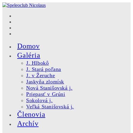
Skip
to
content
Domov
Galéria
J. Hlbokô
J. Stará poľana
J. v Žeruche
Jaskyňa zlomísk
Nová Stanišovská j.
Priepasť v Grúni
Sokolová j.
Veľká Stanišovská j.
Členovia
Archív
Toggle