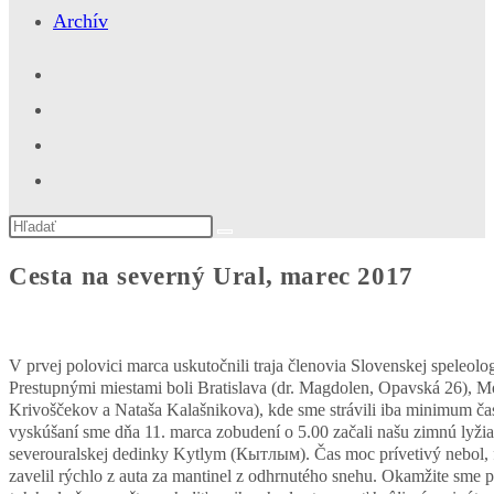
Archív
Search
this
website
Cesta na severný Ural, marec 2017
V prvej polovici marca uskutočnili traja členovia Slovenskej speleo
Prestupnými miestami boli Bratislava (dr. Magdolen, Opavská 26),
Krivoščekov a Nataša Kalašnikova), kde sme strávili iba minimum čas
vyskúšaní sme dňa 11. marca zobudení o 5.00 začali našu zimnú lyžia
severouralskej dedinky Kytlym (Кытлым). Čas moc prívetivý nebol, fú
zavelil rýchlo z auta za mantinel z odhrnutého snehu. Okamžite sme 