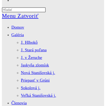
website
Press
search
Escape
Menu
Zatvoriť
to
close
Domov
the
search
Galéria
panel.
J. Hlbokô
J. Stará poľana
J. v Žeruche
Jaskyňa zlomísk
Nová Stanišovská j.
Priepasť v Grúni
Sokolová j.
Veľká Stanišovská j.
Členovia