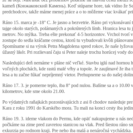
kameň (Конжаковский Камень). Keď stúpame hore, tak vidno že Serjo
predchodcov, takže máme menej práce a o to môžeme viac kvákať pri 
Ráno 15. marca je -18° C. Je jasno a bezvetrie. Ráno pri vykonávaní
tajge okolo starých, polámaných a pokrútených límb. Hranica lesa tu
metrov. No mýlka. Treba ešte prekonať 4-5 horizontov. Vrchol tvorí v
zostupe do sedla kráčame cestou, ktorú tu vybudovali kvôli plánovan
Spomíname si na výrok Petra Magdolena spred rokov, že naše lyžovanie
úžasný likér. Pri rozlievaní čaju si Peter naleje trochu horúcej vody
Nasledujúci deň nemáme v pláne nič veľké. Stavbu iglú nad hornou hr
voľných plochách, kde rastú malé vŕby a topole. Je zaujímavé že iba t
lesa a tu začne fúkať nepríjemný vietor. Prehupneme sa do našej dolin
Ráno 17. 3. je pomerne teplo, iba 8° pod nulou. Balíme sa a o 10.00 
kilometrov, kde sme okolo 21.00.
Po výdatných raňajkách pozostávajúcich z asi 8 chodov nasleduje pr
Kara z roku 1991 do Karského mora. Tu mali na konci cesty iba jedin
Ráno 19. 3. ideme vlakom do Permu, kde opäť nakupujeme u nás nedo
počkáme na zime pred zavretou stanicou na vlak. Pred šiestou ráno sm
exkurzia po rodnom kraji. Pre neho iba malá a nenáročná vychádzka