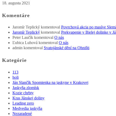
18. augusta 2021
Komentáre
Jaromír Teplický
komentoval
Povrchová akcia po masíve Slem
Jaromír Teplický
komentoval
Prekvapenie v Bielej dolinke v Já
Peter Laučík
komentoval
O nás
Ľubica Luhová
komentoval
O nás
admin
komentoval
Svatojánské dění na Ohništi
Kategórie
113
holi
Ján Slančík Spomienka na jaskyne v Krakovej
Jaskyňa zlomísk
Kozie chrbty
Kras Jánskej doliny
Leading zero
Medvedia jaskyňa
Nezaradené