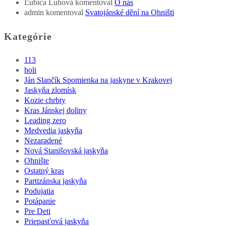
Ľubica Luhová
komentoval
O nás
admin
komentoval
Svatojánské dění na Ohništi
Kategórie
113
holi
Ján Slančík Spomienka na jaskyne v Krakovej
Jaskyňa zlomísk
Kozie chrbty
Kras Jánskej doliny
Leading zero
Medvedia jaskyňa
Nezaradené
Nová Stanišovská jaskyňa
Ohnište
Ostatný kras
Partizánska jaskyňa
Podujatia
Potápanie
Pre Deti
Priepasťová jaskyňa