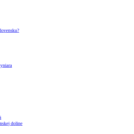
ä
nskej doline