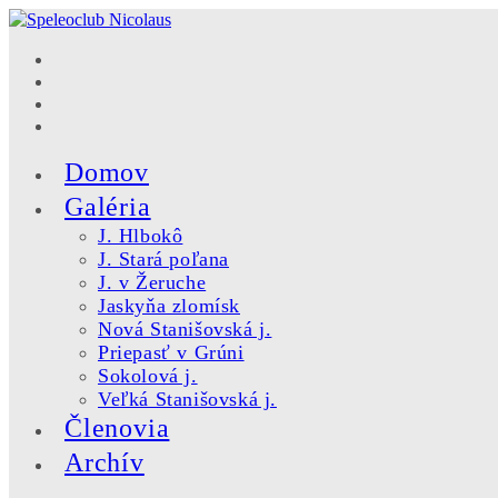
Skip
to
content
Domov
Galéria
J. Hlbokô
J. Stará poľana
J. v Žeruche
Jaskyňa zlomísk
Nová Stanišovská j.
Priepasť v Grúni
Sokolová j.
Veľká Stanišovská j.
Členovia
Archív
Toggle