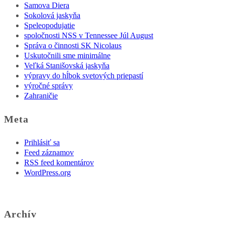
Samova Diera
Sokolová jaskyňa
Speleopodujatie
spoločnosti NSS v Tennessee Júl August
Správa o činnosti SK Nicolaus
Uskutočnili sme minimálne
Veľká Stanišovská jaskyňa
výpravy do hĺbok svetových priepastí
výročné správy
Zahraničie
Meta
Prihlásiť sa
Feed záznamov
RSS feed komentárov
WordPress.org
Archív