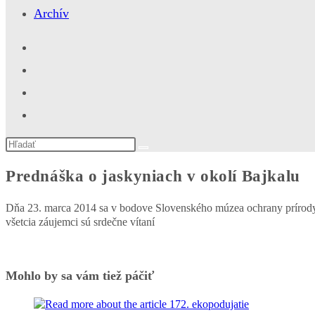
Archív
Search
this
website
Prednáška o jaskyniach v okolí Bajkalu
Dňa 23. marca 2014 sa v bodove Slovenského múzea ochrany prírody a
všetcia záujemci sú srdečne vítaní
Mohlo by sa vám tiež páčiť