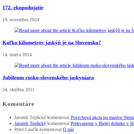
172. ekopodujatie
19. novembra 2024
Koľko kilometrov jaskýň je na Slovensku?
14. marca 2014
Jubileum rusko-slovenského jaskyniara
24. októbra 2011
Komentáre
Jaromír Teplický
komentoval
Povrchová akcia po masíve Slem
Jaromír Teplický
komentoval
Prekvapenie v Bielej dolinke v Já
Peter Laučík
komentoval
O nás