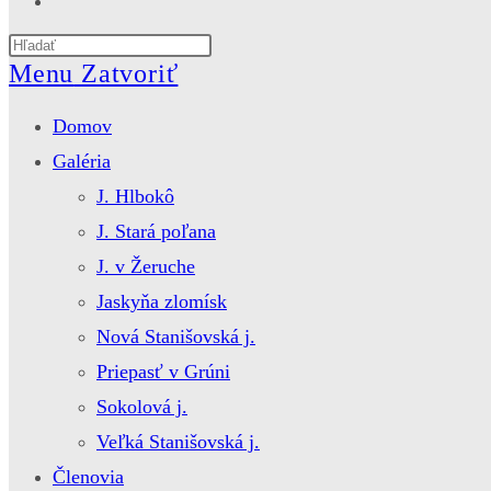
website
Press
search
Escape
Menu
Zatvoriť
to
close
Domov
the
search
Galéria
panel.
J. Hlbokô
J. Stará poľana
J. v Žeruche
Jaskyňa zlomísk
Nová Stanišovská j.
Priepasť v Grúni
Sokolová j.
Veľká Stanišovská j.
Členovia