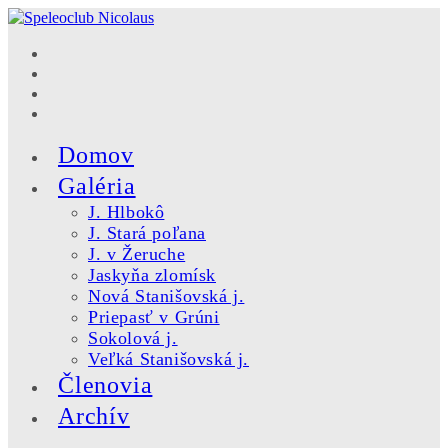
Skip
to
content
Domov
Galéria
J. Hlbokô
J. Stará poľana
J. v Žeruche
Jaskyňa zlomísk
Nová Stanišovská j.
Priepasť v Grúni
Sokolová j.
Veľká Stanišovská j.
Členovia
Archív
Toggle