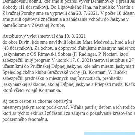
Demänovskú dolinu, kde sme si pozreli výver Demänovky a prešli J
slobody (11 účastníkov). Do Liptovského Jána, na hradisko Veratín a
Závažnej Poruby sme sa vypravili dňa 20. 7. 2021. V počte 18 účast
sme zistili opätovné znečistenia a zahádzanie vchodu do Jaskyne v
kameňolome v Závažnej Porube.
Autobusový výlet smeroval dňa 10. 8. 2021
do obce Divín, kde sme navštívili lokalitu Mara Medvedia, hrad a kaš
(43 účastníkov). Za ochotu a doprovod ďakujeme miestnym nadšen
jaskyniarom z OS Rimavská Sobota (F. Radinger, P. Nociar), ktorí
zabezpečili milý program.V utorok 17. 8. 2021smeroval autobus s 27
účastníkmi do Pružinskej Dúpnej jaskyne, kde nám miestni jaskyniari
Speleologického klubu Strážovské vrchy (B. Kortman, V. Ruček)
zabezpečili prednášku o miestnych zaujímavostiach, prehliadku
jaskyniarskej základne, ako aj Dúpnej jaskyne a Priepasti medzi Kač
ktorú všetci volajú Kortmanka.
Aj touto cestou sa chceme obetavým
miestnym jaskyniarom poďakovať. Vďaka patrí aj deťom a ich rodič
ktorí sa týchto exkurzií zúčastnili za záujem o poznávanie krasového 
podzemného fenoménu.