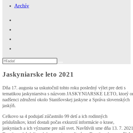
Archív
Search
this
website
Jaskyniarske leto 2021
Dňa 17. augusta sa uskutočnil tohto roku posledný výlet pre deti s
tematikou jaskyniarstva s názvom JASKYNIARSKE LETO, ktorý or
nadšenci združení okolo Stanišovskej jaskyne a Správa slovenských
jaskýň.
Celkovo sa 4 podujatí zúčastnilo 99 detí a ich rodinných
príslušníkov, ktorí dostali počas exkurzií informácie o krase,
jaskyniach a ich význame pre náš svet. Navštívili sme dňa 13. 7. 202