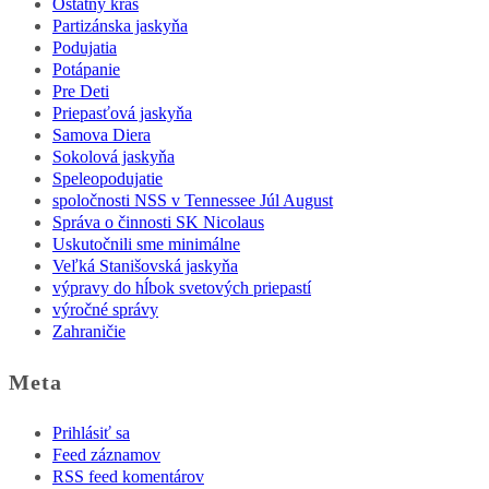
Ostatný kras
Partizánska jaskyňa
Podujatia
Potápanie
Pre Deti
Priepasťová jaskyňa
Samova Diera
Sokolová jaskyňa
Speleopodujatie
spoločnosti NSS v Tennessee Júl August
Správa o činnosti SK Nicolaus
Uskutočnili sme minimálne
Veľká Stanišovská jaskyňa
výpravy do hĺbok svetových priepastí
výročné správy
Zahraničie
Meta
Prihlásiť sa
Feed záznamov
RSS feed komentárov