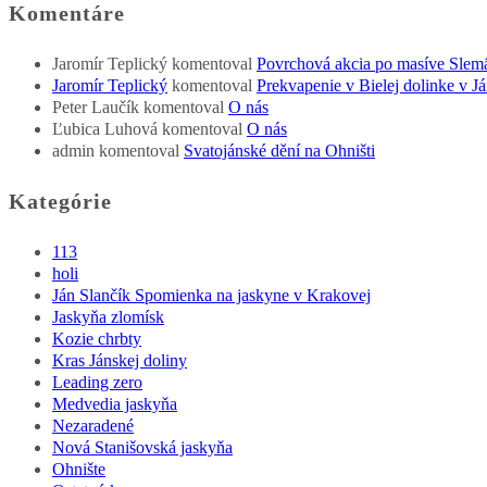
Komentáre
Jaromír Teplický
komentoval
Povrchová akcia po masíve Slem
Jaromír Teplický
komentoval
Prekvapenie v Bielej dolinke v Já
Peter Laučík
komentoval
O nás
Ľubica Luhová
komentoval
O nás
admin
komentoval
Svatojánské dění na Ohništi
Kategórie
113
holi
Ján Slančík Spomienka na jaskyne v Krakovej
Jaskyňa zlomísk
Kozie chrbty
Kras Jánskej doliny
Leading zero
Medvedia jaskyňa
Nezaradené
Nová Stanišovská jaskyňa
Ohnište