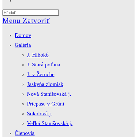
website
Press
search
Escape
Menu
Zatvoriť
to
close
Domov
the
search
Galéria
panel.
J. Hlbokô
J. Stará poľana
J. v Žeruche
Jaskyňa zlomísk
Nová Stanišovská j.
Priepasť v Grúni
Sokolová j.
Veľká Stanišovská j.
Členovia