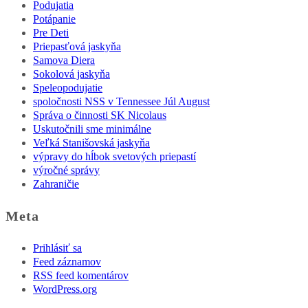
Podujatia
Potápanie
Pre Deti
Priepasťová jaskyňa
Samova Diera
Sokolová jaskyňa
Speleopodujatie
spoločnosti NSS v Tennessee Júl August
Správa o činnosti SK Nicolaus
Uskutočnili sme minimálne
Veľká Stanišovská jaskyňa
výpravy do hĺbok svetových priepastí
výročné správy
Zahraničie
Meta
Prihlásiť sa
Feed záznamov
RSS feed komentárov
WordPress.org