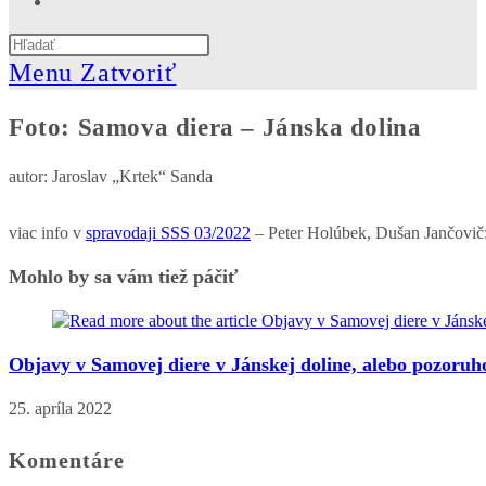
website
Press
search
Escape
Menu
Zatvoriť
to
close
Foto: Samova diera – Jánska dolina
the
search
panel.
autor: Jaroslav „Krtek“ Sanda
viac info v
spravodaji SSS 03/2022
– Peter Holúbek, Dušan Jančovič:
Mohlo by sa vám tiež páčiť
Objavy v Samovej diere v Jánskej doline, alebo pozoruh
25. apríla 2022
Komentáre