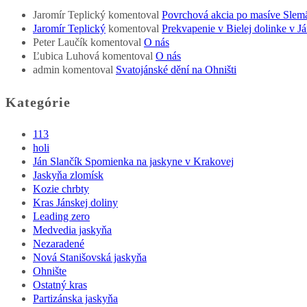
Jaromír Teplický
komentoval
Povrchová akcia po masíve Slem
Jaromír Teplický
komentoval
Prekvapenie v Bielej dolinke v Já
Peter Laučík
komentoval
O nás
Ľubica Luhová
komentoval
O nás
admin
komentoval
Svatojánské dění na Ohništi
Kategórie
113
holi
Ján Slančík Spomienka na jaskyne v Krakovej
Jaskyňa zlomísk
Kozie chrbty
Kras Jánskej doliny
Leading zero
Medvedia jaskyňa
Nezaradené
Nová Stanišovská jaskyňa
Ohnište
Ostatný kras
Partizánska jaskyňa