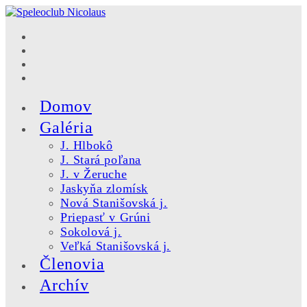
Skip
to
content
Domov
Galéria
J. Hlbokô
J. Stará poľana
J. v Žeruche
Jaskyňa zlomísk
Nová Stanišovská j.
Priepasť v Grúni
Sokolová j.
Veľká Stanišovská j.
Členovia
Archív
Toggle