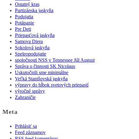
Ostatný kras
Partizánska jaskyňa
Podujatia
Potápanie
Pre Deti
Priepasťová jaskyňa
Samova Diera
Sokolová jaskyňa
Speleopodujatie
spoločnosti NSS v Tennessee Júl August
Správa o činnosti SK Nicolaus
Uskutočnili sme minimálne
Veľká Stanišovská jaskyňa
výpravy do hĺbok svetových priepastí
výročné správy
Zahraničie
Meta
Prihlásiť sa
Feed záznamov
RSS feed komentárov