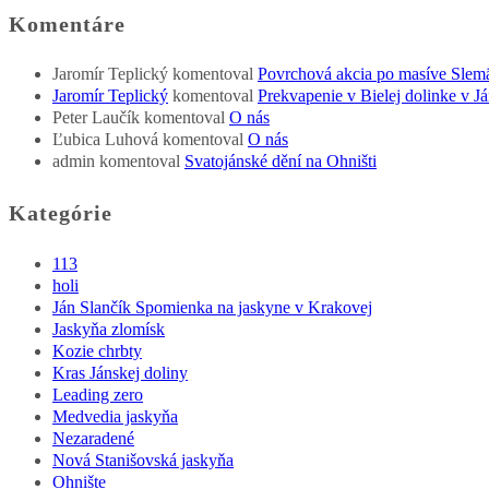
Komentáre
Jaromír Teplický
komentoval
Povrchová akcia po masíve Slem
Jaromír Teplický
komentoval
Prekvapenie v Bielej dolinke v Já
Peter Laučík
komentoval
O nás
Ľubica Luhová
komentoval
O nás
admin
komentoval
Svatojánské dění na Ohništi
Kategórie
113
holi
Ján Slančík Spomienka na jaskyne v Krakovej
Jaskyňa zlomísk
Kozie chrbty
Kras Jánskej doliny
Leading zero
Medvedia jaskyňa
Nezaradené
Nová Stanišovská jaskyňa
Ohnište