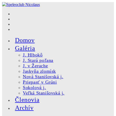
Skip
to
content
Domov
Galéria
J. Hlbokô
J. Stará poľana
J. v Žeruche
Jaskyňa zlomísk
Nová Stanišovská j.
Priepasť v Grúni
Sokolová j.
Veľká Stanišovská j.
Členovia
Archív
Toggle