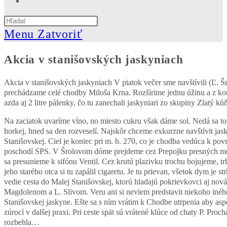
website
Press
search
Escape
Menu
Zatvoriť
to
close
Akcia v stanišovských jaskyniach
the
search
panel.
Akcia v stanišovských jaskyniach V piatok večer sme navštívili (Ľ. 
prechádzame celé chodby Miloša Krna. Rozšírime jednu úžinu a z komín
azda aj 2 litre pálenky, čo tu zanechali jaskyniari zo skupiny Zlatý 
Na zaciatok uvaríme víno, no miesto cukru však dáme sol. Nedá sa to 
horkej, hned sa den rozveselí. Najskôr chceme exkurzne navštívit ja
Stanišovskej. Ciel je koniec pri m. b. 270, co je chodba vedúca k po
poschodí SPS. V Šrolovom dóme prejdeme cez Prepojku presných merac
sa presunieme k sifónu Ventil. Cez krutú plazivku trochu bojujeme, tr
jeho starého otca si tu zapálil cigaretu. Je tu prievan, všetok dym je
vedie cesta do Malej Stanišovskej, ktorú hladajú pokrievkovci aj nová
Magdolenom a L. Slivom. Veru ani si neviem predstavit niekoho iného p
Stanišovskej jaskyne. Ešte sa s ním vrátim k Chodbe utrpenia aby asp
zúrocí v dalšej praxi. Pri ceste spät sú vrátené klúce od chaty P. Pr
rozbehla…