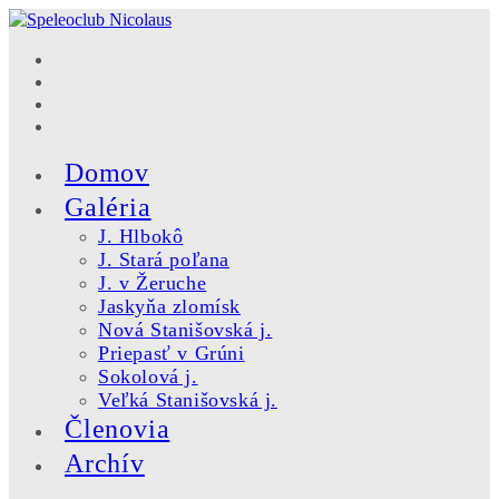
Skip
to
content
Domov
Galéria
J. Hlbokô
J. Stará poľana
J. v Žeruche
Jaskyňa zlomísk
Nová Stanišovská j.
Priepasť v Grúni
Sokolová j.
Veľká Stanišovská j.
Členovia
Archív
Toggle