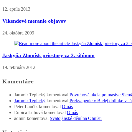
12. apríla 2013
Víkendové meranie objavov
24. októbra 2009
Jaskyňa Zlomísk priestory za 2. sifónom
19. februára 2012
Komentáre
Jaromír Teplický
komentoval
Povrchová akcia po masíve Slem
Jaromír Teplický
komentoval
Prekvapenie v Bielej dolinke v Já
Peter Laučík
komentoval
O nás
Ľubica Luhová
komentoval
O nás
admin
komentoval
Svatojánské dění na Ohništi