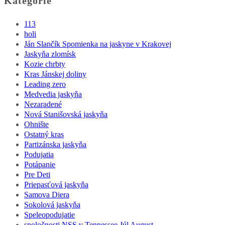
Kategórie
113
holi
Ján Slančík Spomienka na jaskyne v Krakovej
Jaskyňa zlomísk
Kozie chrbty
Kras Jánskej doliny
Leading zero
Medvedia jaskyňa
Nezaradené
Nová Stanišovská jaskyňa
Ohnište
Ostatný kras
Partizánska jaskyňa
Podujatia
Potápanie
Pre Deti
Priepasťová jaskyňa
Samova Diera
Sokolová jaskyňa
Speleopodujatie
spoločnosti NSS v Tennessee Júl August