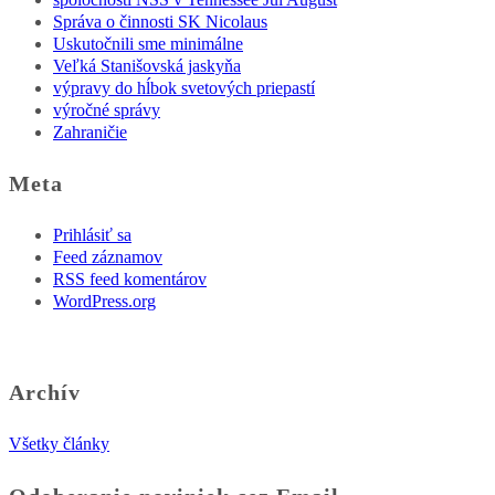
Správa o činnosti SK Nicolaus
Uskutočnili sme minimálne
Veľká Stanišovská jaskyňa
výpravy do hĺbok svetových priepastí
výročné správy
Zahraničie
Meta
Prihlásiť sa
Feed záznamov
RSS feed komentárov
WordPress.org
Archív
Všetky články