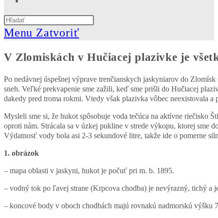
website
Press
search
Escape
Menu
Zatvoriť
to
close
V Zlomiskách v Hučiacej plazivke je všet
the
search
panel.
Po nedávnej úspešnej výprave trenčianskych jaskyniarov do Zlomísk 
sneh. Veľké prekvapenie sme zažili, keď sme prišli do Hučiacej pla
dakedy pred troma rokmi. Vtedy však plazivka vôbec neexistovala a pr
Mysleli sme si, že hukot spôsobuje voda tečúca na aktívne riečisko Št
oproti nám. Strácala sa v úzkej pukline v strede výkopu, ktorej sme 
Výdatnosť vody bola asi 2-3 sekundové litre, takže ide o pomerne sil
1. obrázok
– mapa oblasti v jaskyni, hukot je počuť pri m. b. 1895.
– vodný tok po ľavej strane (Krpcova chodba) je nevýrazný, tichý a j
– koncové body v oboch chodbách majú rovnakú nadmorskú výšku 79